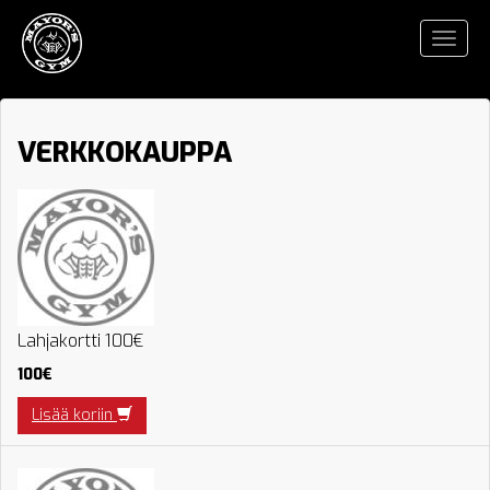
.
Toggle
naviga
Siirry
sisältöön
VERKKOKAUPPA
Lahjakortti 100€
100€
Lisää koriin